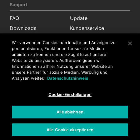
Support
FAQ
Update
Downloads
Kundenservice
Garantie
Wir verwenden Cookies, um Inhalte und Anzeigen zu
personalisieren, Funktionen für soziale Medien
Kontakt
anbieten zu können und die Zugriffe auf unsere
Website zu analysieren. Außferdem geben wir
Pressekontakt
Informationen zu Ihrer Nutzung unserer Website an
Vertrieb
Kundenservice
unsere Partner für soziale Medien, Werbung und
Analysen weiter.
Datenschutzhinweis
Stellenangebote
Cookie-Einstellungen
Stellenangebote
Alle ablehnen
Datenschutzrichtlinien
Impressum
Alle Cookie akzeptieren