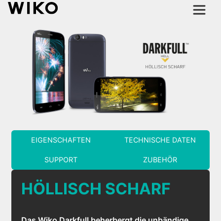
EIGENSCHAFTEN
TECHNISCHE DATEN
SUPPORT
ZUBEHÖR
HÖLLISCH SCHARF
Das Wiko Darkfull beherbergt die unbändige