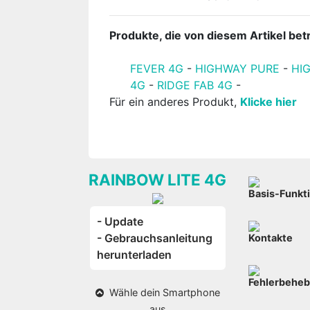
Produkte, die von diesem Artikel betr
FEVER 4G
-
HIGHWAY PURE
-
HI
4G
-
RIDGE FAB 4G
-
Für ein anderes Produkt,
Klicke hier
RAINBOW LITE 4G
Basis-Funkt
- Update
- Gebrauchsanleitung
Kontakte
herunterladen
Fehlerbehe
Wähle dein Smartphone
aus