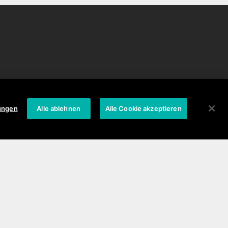
Kontakt
Stellenangebote
lungen
Alle ablehnen
Alle Cookie akzeptieren
Stellenangebote
Pressekontakt
Vertrieb
Kundenservice