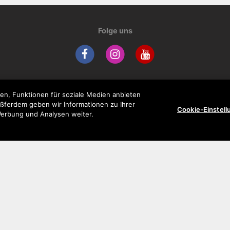
Folge uns
en, Funktionen für soziale Medien anbieten
Unternehmen
Support
ußferdem geben wir Informationen zu Ihrer
Cookie-Einstel
Werbung und Analysen weiter.
Präsentation
FAQ
Update
Downloads
Kundenservice
Garantie
Datenschutzrichtlinien
Impressum