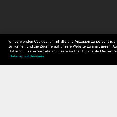
Wir verwenden Cookies, um Inhalte und Anzeigen zu personalisier
zu können und die Zugriffe auf unsere Website zu analysieren. A
NEWSLETTER
Unsere Produkte
Nutzung unserer Website an unsere Partner für soziale Medien, 
Datenschutzhinweis
Smartphones
Mobiltelefone
Zubehör
Wiko kaufen
Zertifizierungen