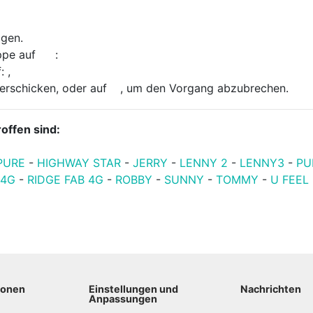
igen.
ippe auf
:
f:
,
verschicken, oder auf
, um den Vorgang abzubrechen.
offen sind:
PURE
-
HIGHWAY STAR
-
JERRY
-
LENNY 2
-
LENNY3
-
PU
 4G
-
RIDGE FAB 4G
-
ROBBY
-
SUNNY
-
TOMMY
-
U FEEL
ionen
Einstellungen und
Nachrichten
Anpassungen