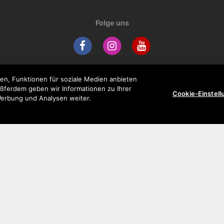
Folge uns
en, Funktionen für soziale Medien anbieten
ußferdem geben wir Informationen zu Ihrer
Unternehmen
Support
Cookie-Einstel
Werbung und Analysen weiter.
Präsentation
FAQ
Update
Downloads
Kundenservice
Garantie
Datenschutzrichtlinien
Impressum