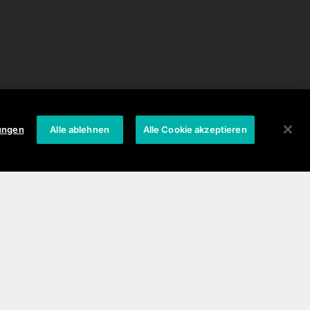
Kontakt
Stellenangebote
lungen
Alle ablehnen
Alle Cookie akzeptieren
Stellenangebote
Pressekontakt
Vertrieb
Kundenservice