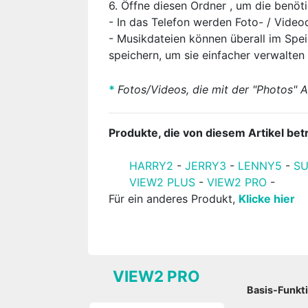
6. Öffne diesen Ordner , um die benö
- In das Telefon werden Foto- / Vide
- Musikdateien können überall im Spe
speichern, um sie einfacher verwalten
*
Fotos/Videos, die mit der "Photos"
Produkte, die von diesem Artikel betr
HARRY2
-
JERRY3
-
LENNY5
-
S
VIEW2 PLUS
-
VIEW2 PRO
-
Für ein anderes Produkt,
Klicke hier
VIEW2 PRO
Basis-Funkt