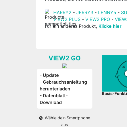
HARRY2
-
JERRY3
-
LENNY5
-
S
VIEW2 PLUS
-
VIEW2 PRO
-
VIEW
Für ein anderes Produkt,
Klicke hier
VIEW2 GO
- Update
- Gebrauchsanleitung
herunterladen
Basis-Funkt
- Datenblatt-
Download
Wähle dein Smartphone
aus