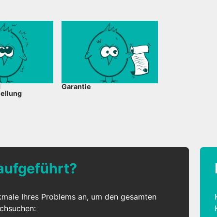
d
Garantie
ellung
 aufgeführt?
kmale Ihres Problems an, um den gesamten
rchsuchen: