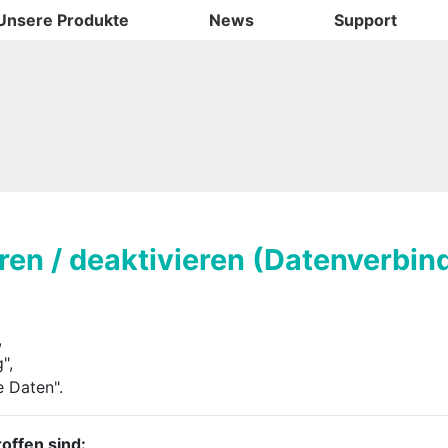
Unsere Produkte
News
Support
ren / deaktivieren (Datenverbin
,
",
e Daten".
offen sind: