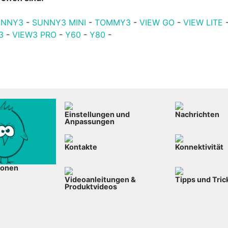
UNNY3
-
SUNNY3 MINI
-
TOMMY3
-
VIEW GO
-
VIEW LITE
3
-
VIEW3 PRO
-
Y60
-
Y80
-
Einstellungen und
Nachrichten
Anpassungen
Kontakte
Konnektivität
ionen
Videoanleitungen &
Tipps und Tric
Produktvideos