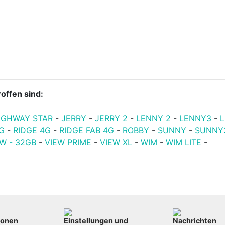
offen sind:
IGHWAY STAR
-
JERRY
-
JERRY 2
-
LENNY 2
-
LENNY3
-
G
-
RIDGE 4G
-
RIDGE FAB 4G
-
ROBBY
-
SUNNY
-
SUNNY
EW - 32GB
-
VIEW PRIME
-
VIEW XL
-
WIM
-
WIM LITE
-
ionen
Einstellungen und
Nachrichten