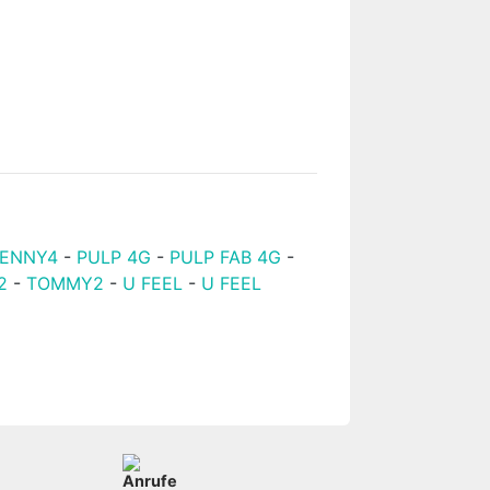
LENNY4
-
PULP 4G
-
PULP FAB 4G
-
2
-
TOMMY2
-
U FEEL
-
U FEEL
Anrufe