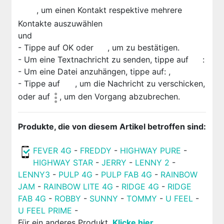
, um einen Kontakt respektive mehrere
Kontakte auszuwählen
und
- Tippe auf OK oder
, um zu bestätigen.
- Um eine Textnachricht zu senden, tippe auf
:
- Um eine Datei anzuhängen, tippe auf:
,
- Tippe auf
, um die Nachricht zu verschicken,
oder auf
, um den Vorgang abzubrechen.
Produkte, die von diesem Artikel betroffen sind:
FEVER 4G
-
FREDDY
-
HIGHWAY PURE
-
HIGHWAY STAR
-
JERRY
-
LENNY 2
-
LENNY3
-
PULP 4G
-
PULP FAB 4G
-
RAINBOW
JAM
-
RAINBOW LITE 4G
-
RIDGE 4G
-
RIDGE
FAB 4G
-
ROBBY
-
SUNNY
-
TOMMY
-
U FEEL
-
U FEEL PRIME
-
Für ein anderes Produkt,
Klicke hier