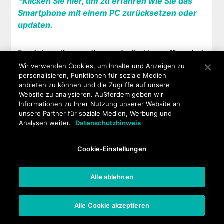
*Klicken Sie hier, um zu erfahren wie Sie das
Smartphone mit einem PC zurücksetzen oder
updaten.
Produkte, die von diesem Artikel betroffen sind:
Wir verwenden Cookies, um Inhalte und Anzeigen zu
personalisieren, Funktionen für soziale Medien
FEVER 4G
-
FREDDY
-
HIGHWAY PURE
-
anbieten zu können und die Zugriffe auf unsere
HIGHWAY STAR
-
JERRY
-
LENNY 2
-
Website zu analysieren. Außferdem geben wir
LENNY3
-
PULP 4G
-
PULP FAB 4G
-
RAINBOW
Informationen zu Ihrer Nutzung unserer Website an
JAM
-
RAINBOW LITE 4G
-
RIDGE 4G
-
RIDGE
unsere Partner für soziale Medien, Werbung und
Analysen weiter.
Datenschutzhinweis
FAB 4G
-
ROBBY
-
SUNNY
-
TOMMY
-
U FEEL
-
U FEEL PRIME
-
Für ein anderes Produkt,
Klicke hier
Cookie-Einstellungen
Alle ablehnen
RAINBOW LITE 4G
Alle Cookie akzeptieren