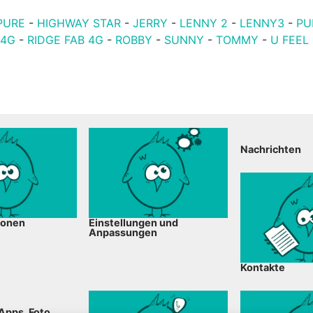
PURE
-
HIGHWAY STAR
-
JERRY
-
LENNY 2
-
LENNY3
-
PU
 4G
-
RIDGE FAB 4G
-
ROBBY
-
SUNNY
-
TOMMY
-
U FEEL
Nachrichten
ionen
Einstellungen und
Anpassungen
Kontakte
Apps, Foto,