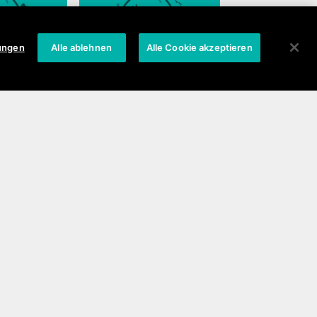
lungen
Alle ablehnen
Alle Cookie akzeptieren
ng
Updates und
Wiederherstellung
Benötigen Sie Hilfe?