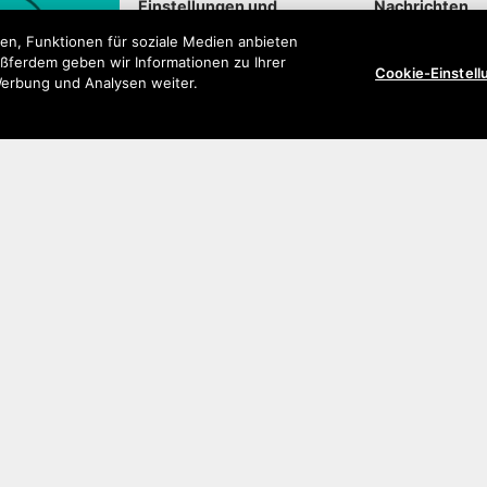
Einstellungen und
Nachrichten
Anpassungen
en, Funktionen für soziale Medien anbieten
ußferdem geben wir Informationen zu Ihrer
Cookie-Einstel
Kontakte
Konnektivität
Werbung und Analysen weiter.
ionen
Tipps und Tricks
Fehlerbehebu