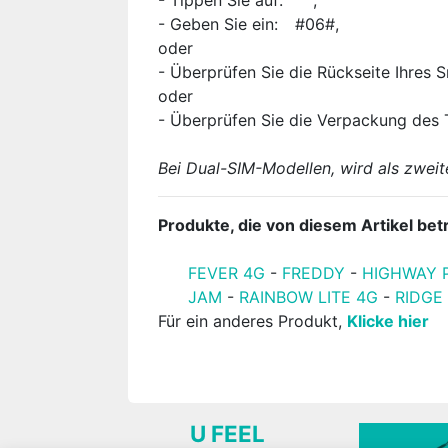
- Tippen Sie auf:
,
- Geben Sie ein:
#06#,
oder
- Überprüfen Sie die Rückseite Ihres 
oder
- Überprüfen Sie die Verpackung des 
Bei Dual-SIM-Modellen, wird als zwei
Produkte, die von diesem Artikel betr
FEVER 4G
-
FREDDY
-
HIGHWAY 
JAM
-
RAINBOW LITE 4G
-
RIDGE
Für ein anderes Produkt,
Klicke hier
U FEEL