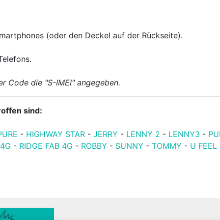
Smartphones (oder den Deckel auf der Rückseite).
Telefons.
ter Code die "S-IMEI" angegeben.
offen sind:
PURE
-
HIGHWAY STAR
-
JERRY
-
LENNY 2
-
LENNY3
-
PU
 4G
-
RIDGE FAB 4G
-
ROBBY
-
SUNNY
-
TOMMY
-
U FEEL