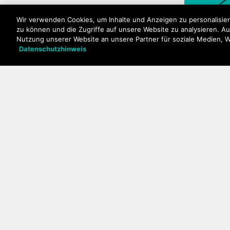
Wir verwenden Cookies, um Inhalte und Anzeigen zu personalisier
- Update
zu können und die Zugriffe auf unsere Website zu analysieren. A
- Gebrauchsanleitung
Nutzung unserer Website an unsere Partner für soziale Medien, 
herunterladen
Datenschutzhinweis
Basis-Funkt
- Datenblatt-
Download
Wähle dein Smartphone
aus
Garantie