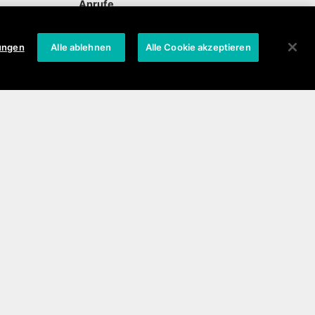
Anrufe
lungen
Alle ablehnen
Alle Cookie akzeptieren
Multimedia, Apps, Foto,
Video, Musik
ng
Updates und
Wiederherstellung